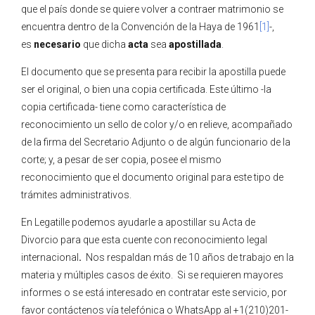
que el país donde se quiere volver a contraer matrimonio se
encuentra dentro de la Convención de la Haya de 1961
[1]
-,
es
necesario
que dicha
acta
sea
apostillada
.
El documento que se presenta para recibir la apostilla puede
ser el original, o bien una copia certificada. Este último -la
copia certificada- tiene como característica de
reconocimiento un sello de color y/o en relieve, acompañado
de la firma del Secretario Adjunto o de algún funcionario de la
corte; y, a pesar de ser copia, posee el mismo
reconocimiento que el documento original para este tipo de
trámites administrativos.
En Legatille podemos ayudarle a apostillar su Acta de
Divorcio para que esta cuente con reconocimiento legal
internacional
.
Nos respaldan más de 10 años de trabajo en la
materia y múltiples casos de éxito. Si se requieren mayores
informes o se está interesado en contratar este servicio, por
favor contáctenos vía telefónica o WhatsApp al +1(210)201-